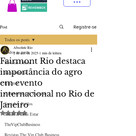
Post
Registre-se
Todos os posts
Absolute Rio
Todos os posts
2 de out. de 2025
1 min de leitura
Fairmont Rio destaca
Revistas Online
importância do agro
Jornal Online
em evento
Eventos
internacional no Rio de
Gastronomia & Turismo
Janeiro
Social & Estilos
Avaliado com NaN de 5 estrelas.
Saúde & Bem Estar
TheVipClubBusiness
Revistas The Vip Club Business