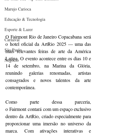
Marujo Carioca
Educação & Tecnologia
Esporte & Lazer
O Fairmont Rio de Janeiro Copacabana será 
Carnaval
o hotel oficial da ArtRio 2025 — uma das 
São Paulo
mais relevantes feiras de arte da América 
Latina. O evento acontece entre os dias 10 e 
Negocio
14 de setembro, na Marina da Glória, 
reunindo galerias renomadas, artistas 
consagrados e novos talentos da arte 
contemporânea.
Como parte dessa parceria, 
o Fairmont contará com um espaço exclusivo 
dentro da ArtRio, criado especialmente para 
proporcionar uma imersão no universo da 
marca. Com ativações interativas e 