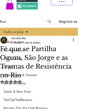
Post
Registre-se
Todos os posts
Absolute Rio
Todos os posts
21 de abr.
3 min de leitura
Fé que se Partilha
Revistas Online
Ogum, São Jorge e as
Jornal Online
Tramas de Resistência
Eventos
no Rio
Gastronomia & Turismo
Avaliado com NaN de 5 estrelas.
Social & Estilos
Saúde & Bem Estar
TheVipClubBusiness
Revistas The Vip Club Business