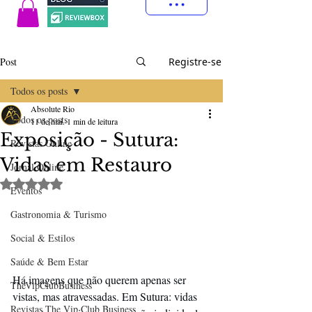
Post
Registre-se
Todos os posts
Absolute Rio
Todos os posts
11 de mai.
1 min de leitura
Exposição - Sutura:
Revistas Online
Vidas em Restauro
Jornal Online
Avaliado com NaN de 5 estrelas.
Eventos
Gastronomia & Turismo
Social & Estilos
Saúde & Bem Estar
Há imagens que não querem apenas ser 
TheVipClubBusiness
vistas, mas atravessadas. Em Sutura: vidas 
Revistas The Vip Club Business