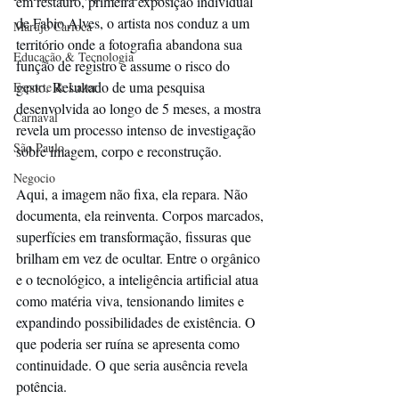
em restauro, primeira exposição individual 
de Fabio Alves, o artista nos conduz a um 
Marujo Carioca
território onde a fotografia abandona sua 
Educação & Tecnologia
função de registro e assume o risco do 
gesto. Resultado de uma pesquisa 
Esporte & Lazer
desenvolvida ao longo de 5 meses, a mostra 
Carnaval
revela um processo intenso de investigação 
São Paulo
sobre imagem, corpo e reconstrução.
Negocio
Aqui, a imagem não fixa, ela repara. Não 
documenta, ela reinventa. Corpos marcados, 
superfícies em transformação, fissuras que 
brilham em vez de ocultar. Entre o orgânico 
e o tecnológico, a inteligência artificial atua 
como matéria viva, tensionando limites e 
expandindo possibilidades de existência. O 
que poderia ser ruína se apresenta como 
continuidade. O que seria ausência revela 
potência.