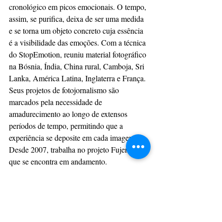
cronológico em picos emocionais. O tempo, 
assim, se purifica, deixa de ser uma medida 
e se torna um objeto concreto cuja essência 
é a visibilidade das emoções. Com a técnica 
do StopEmotion, reuniu material fotográfico 
na Bósnia, Índia, China rural, Camboja, Sri 
Lanka, América Latina, Inglaterra e França. 
Seus projetos de fotojornalismo são 
marcados pela necessidade de 
amadurecimento ao longo de extensos 
períodos de tempo, permitindo que a 
experiência se deposite em cada imagem. 
Desde 2007, trabalha no projeto Fujenti, 
que se encontra em andamento.
Napoli Explosion é um projeto iniciado em 
2010 e ainda em evolução.
Site oficial:
https://mario-amura.com
Instagram: @marioamura @napoliexplosion