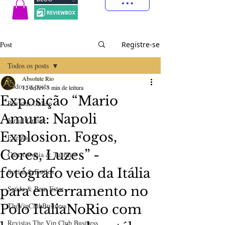
Post
Registre-se
Todos os posts
Absolute Rio
Todos os posts
12 de fev.
3 min de leitura
Exposição “Mario
Revistas Online
Amura: Napoli
Jornal Online
Explosion. Fogos,
Eventos
Cores, Luzes” -
Gastronomia & Turismo
fotógrafo veio da Itália
Social & Estilos
para encerramento no
Saúde & Bem Estar
TheVipClubBusiness
Polo ItaliaNoRio com
Revistas The Vip Club Business