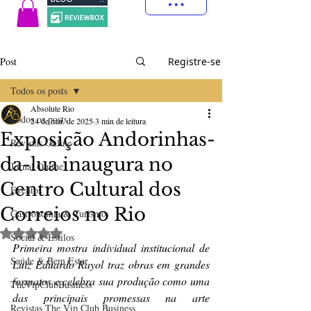
Post
Registre-se
Todos os posts
Absolute Rio
Todos os posts
24 de mar. de 2025
3 min de leitura
Exposição Andorinhas-
Revistas Online
da-lua inaugura no
Jornal Online
Centro Cultural dos
Eventos
Correios no Rio
Gastronomia & Turismo
Avaliado com NaN de 5 estrelas.
Social & Estilos
Primeira mostra individual institucional de 
Saúde & Bem Estar
Luiz Eduardo Rayol traz obras em grandes 
formatos e celebra sua produção como uma 
TheVipClubBusiness
das principais promessas na arte 
Revistas The Vip Club Business