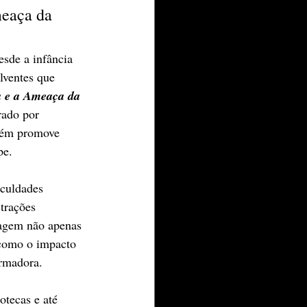
eaça da 
esde a infância 
lventes que 
 e a Ameaça da 
rado por 
bém promove 
pe.
iculdades 
trações 
dagem não apenas 
 como o impacto 
ormadora.
otecas e até 