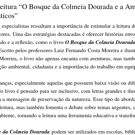
Leitura “O Bosque da Colmeia Dourada e a Am
sticos”
 especialistas ressaltam a importância de estimular a leitura d
tores. Uma das estratégias destacadas é oferecer histórias envo
do e a reflexão, como o livro 
O Bosque da Colmeia Dourada
Escrito pelos professores Luiz Fernando Costa Moreira e ilust
Moreira, o livro não apenas encanta com aventuras, mas tam
ão ambiental, cidadania e a importância do trabalho em equi
ianças, especialmente aquelas que possuem baixa visão ou dif
o livro é pensado para ser inclusivo, com letras grandes e ilus
am a mensagem de preservação da natureza. Esse tipo de abor
 leitura, mas também fomenta o debate sobre temas urgentes,
biente, tornando a leitura uma ferramenta educativa e transf
e da Colmeia Dourada
 podem ser utilizados em escolas, bibli