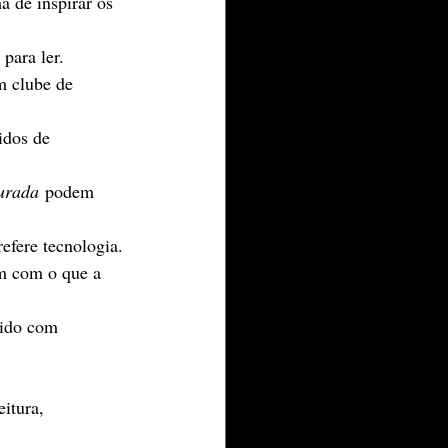
 de inspirar os 
para ler.
m clube de 
idos de 
urada
 podem 
efere tecnologia.
em com o que a 
lido com 
itura, 