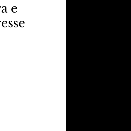
ra e
resse