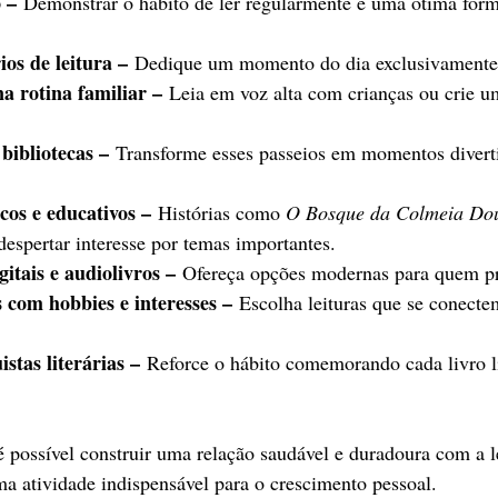
 –
 Demonstrar o hábito de ler regularmente é uma ótima forma
ios de leitura –
 Dedique um momento do dia exclusivamente 
na rotina familiar –
 Leia em voz alta com crianças ou crie u
 bibliotecas –
 Transforme esses passeios em momentos divert
cos e educativos –
 Histórias como 
O Bosque da Colmeia Do
despertar interesse por temas importantes.
gitais e audiolivros –
 Ofereça opções modernas para quem pr
s com hobbies e interesses –
 Escolha leituras que se conect
stas literárias –
 Reforce o hábito comemorando cada livro 
é possível construir uma relação saudável e duradoura com a le
a atividade indispensável para o crescimento pessoal.