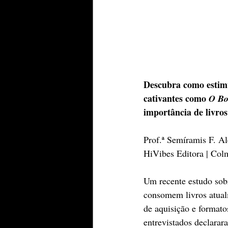
Descubra como estimul
cativantes como 
O Bo
importância de livros 
Prof.ª Semíramis F. A
HiVibes Editora | Colm
Um recente estudo sobr
consomem livros atualm
de aquisição e formato
entrevistados declarar