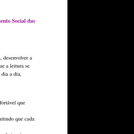
ento Social das 
, desenvolver a 
e a leitura se 
dia a dia, 
fortável que 
mitindo que cada 