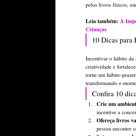
pelos livros físicos, e
Leia também: 
A Impo
Crianças
10 Dicas para 
Incentivar o hábito da
criatividade e fortalec
torne um hábito prazer
transformando o momen
Confira 10 dica
Crie um ambiente
incentive a conce
Ofereça livros v
pessoa encontre o