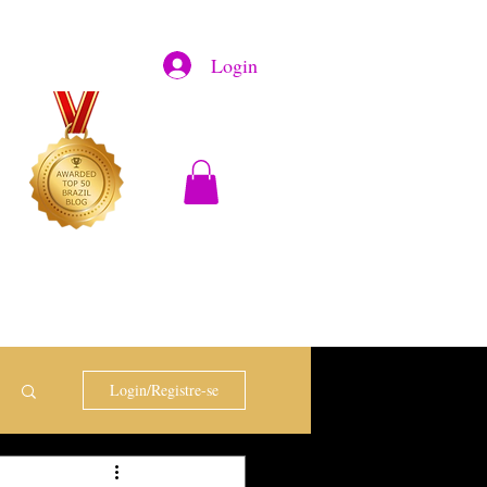
Login
Login/Registre-se