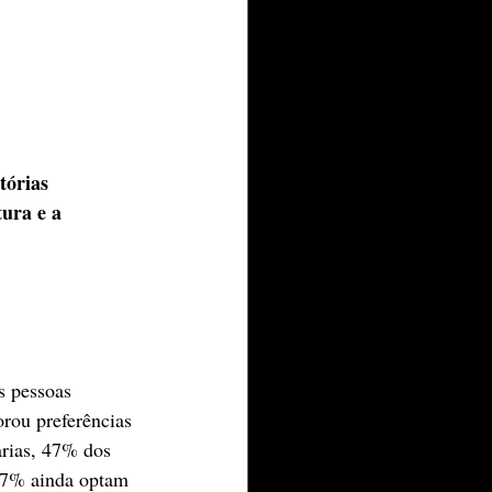
tórias 
tura e a 
s pessoas 
rou preferências 
arias, 47% dos 
 57% ainda optam 