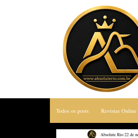
Todos os posts
Revistas Online
Gastronomia & Turismo
Absolute Rio
22 de n
S