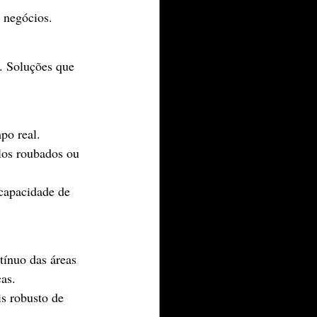
s negócios.
. Soluções que 
po real. 
los roubados ou 
capacidade de 
ínuo das áreas 
as.
s robusto de 