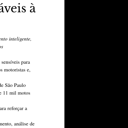
veis à
to inteligente, 
os
sensíveis para 
s motoristas e, 
de São Paulo 
e 11 mil motos 
ra reforçar a 
ento, análise de 