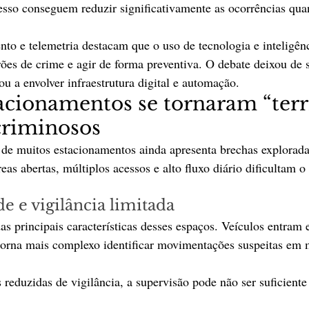
esso conseguem reduzir significativamente as ocorrências qua
to e telemetria destacam que o uso de tecnologia e inteligên
drões de crime e agir de forma preventiva. O debate deixou de 
sou a envolver infraestrutura digital e automação.
acionamentos se tornaram “terri
 criminosos
l de muitos estacionamentos ainda apresenta brechas explorada
as abertas, múltiplos acessos e alto fluxo diário dificultam o 
de e vigilância limitada
as principais características desses espaços. Veículos entram 
torna mais complexo identificar movimentações suspeitas em m
reduzidas de vigilância, a supervisão pode não ser suficiente 