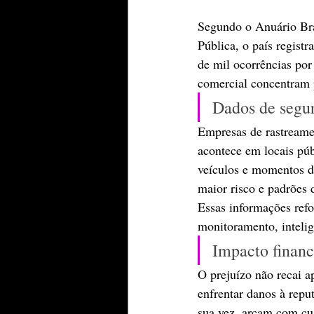
Segundo o Anuário Bra
Pública, o país registr
de mil ocorrências por
comercial concentram p
Dados de segur
Empresas de rastreame
acontece em locais púb
veículos e momentos de
maior risco e padrões 
Essas informações refo
monitoramento, intelig
Impacto financ
O prejuízo não recai 
enfrentar danos à repu
sua vez, arcam com cu