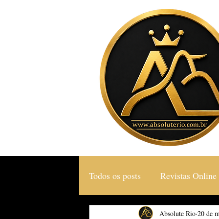
Todos os posts
Revistas Online
Gastronomia & Turismo
Absolute Rio
20 de m
S