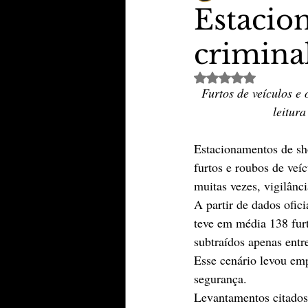
Estacio
crimina
TheVipClubBusiness
Revi
Avaliado com NaN de 
Furtos de veículos e
Educação & Tecnologia
E
leitur
Estacionamentos de sho
furtos e roubos de veí
muitas vezes, vigilânci
A partir de dados ofic
teve em média 138 furt
subtraídos apenas entre
Esse cenário levou emp
segurança. 
Levantamentos citados