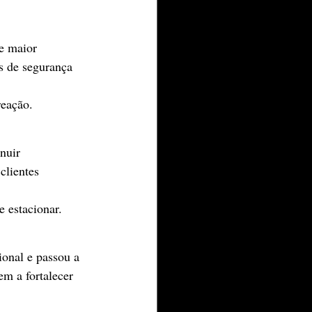
e maior 
as de segurança 
reação.
nuir 
clientes 
 estacionar.
onal e passou a 
m a fortalecer 