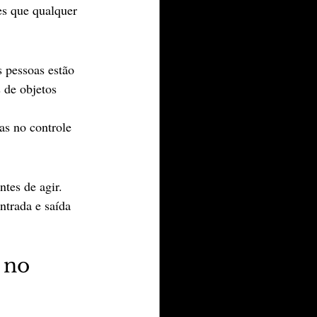
es que qualquer 
 pessoas estão 
 de objetos 
as no controle 
tes de agir. 
ntrada e saída 
 no 