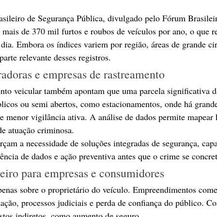
sileiro de Segurança Pública, divulgado pelo Fórum Brasilei
a mais de 370 mil furtos e roubos de veículos por ano, o que r
 dia. Embora os índices variem por região, áreas de grande ci
arte relevante desses registros.
adoras e empresas de rastreamento
nto veicular também apontam que uma parcela significativa d
licos ou semi abertos, como estacionamentos, onde há grande
 menor vigilância ativa. A análise de dados permite mapear 
de atuação criminosa.
rçam a necessidade de soluções integradas de segurança, cap
ência de dados e ação preventiva antes que o crime se concret
eiro para empresas e consumidores
apenas sobre o proprietário do veículo. Empreendimentos com
tação, processos judiciais e perda de confiança do público. C
stos indiretos, como aumento de seguro.