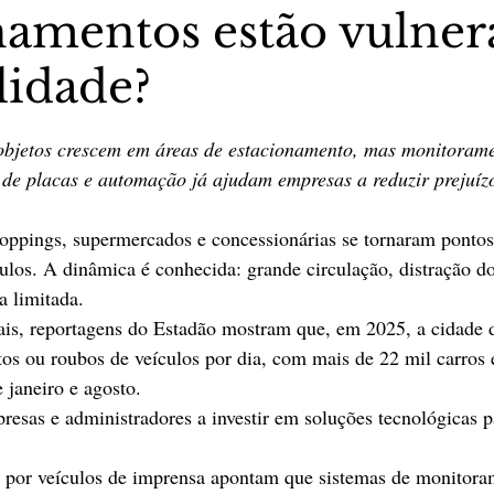
namentos estão vulnerá
lidade?
stas The Vip Club Business
Marujo Carioca
5 estrelas.
 objetos crescem em áreas de estacionamento, mas monitoramen
sporte & Lazer
Carnaval
São Paulo
Negocio
a de placas e automação já ajudam empresas a reduzir prejuíz
ppings, supermercados e concessionárias se tornaram pontos 
culos. A dinâmica é conhecida: grande circulação, distração do
a limitada. 
iais, reportagens do Estadão mostram que, em 2025, a cidade 
os ou roubos de veículos por dia, com mais de 22 mil carros 
 janeiro e agosto.
resas e administradores a investir em soluções tecnológicas pa
 por veículos de imprensa apontam que sistemas de monitoram