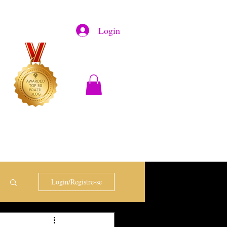
Login
Login/Registre-se