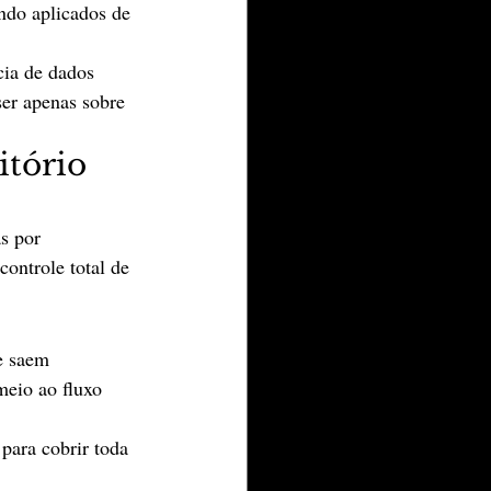
ndo aplicados de 
cia de dados 
ser apenas sobre 
tório 
s por 
controle total de 
e saem 
eio ao fluxo 
para cobrir toda 