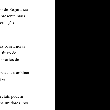
ro de Segurança 
epresenta mais 
rculação 
as ocorrências 
 fluxo de 
horários de 
azes de combinar 
ize.
erciais podem 
onsumidores, por 