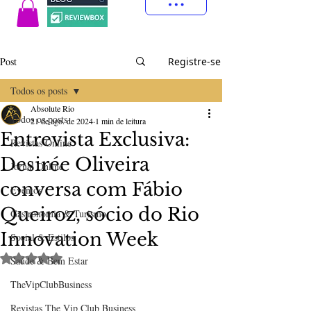
Post
Registre-se
Todos os posts
Absolute Rio
Todos os posts
21 de ago. de 2024
1 min de leitura
Entrevista Exclusiva:
Revistas Online
Desirée Oliveira
Jornal Online
conversa com Fábio
Eventos
Queiroz, sócio do Rio
Gastronomia & Turismo
Innovation Week
Social & Estilos
Avaliado com NaN de 5 estrelas.
Saúde & Bem Estar
TheVipClubBusiness
Revistas The Vip Club Business