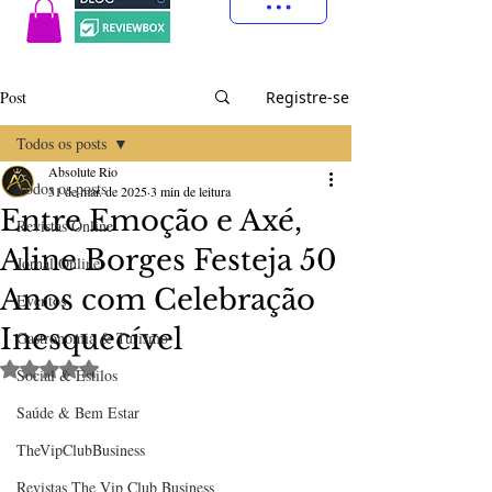
Post
Registre-se
Todos os posts
Absolute Rio
Todos os posts
31 de mar. de 2025
3 min de leitura
Entre Emoção e Axé,
Revistas Online
Aline Borges Festeja 50
Jornal Online
Anos com Celebração
Eventos
Inesquecível
Gastronomia & Turismo
Avaliado com NaN de 5 estrelas.
Social & Estilos
Saúde & Bem Estar
TheVipClubBusiness
Revistas The Vip Club Business