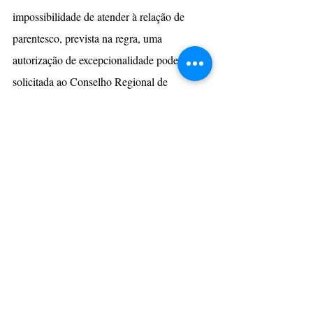
impossibilidade de atender à relação de 
parentesco, prevista na regra, uma 
autorização de excepcionalidade pode ser 
solicitada ao Conselho Regional de 
Medicina (CRM) da jurisdição. Em todos os 
casos respeitada a idade limite de até 50 
anos. Aqui também não pode haver caráter 
lucrativo nem comercial.
A última etapa consiste na escolha de 
quem coletará os espermatozoides
Assim, resumidamente, é realizado o 
procedimento de fertilização 
in vitro
, no 