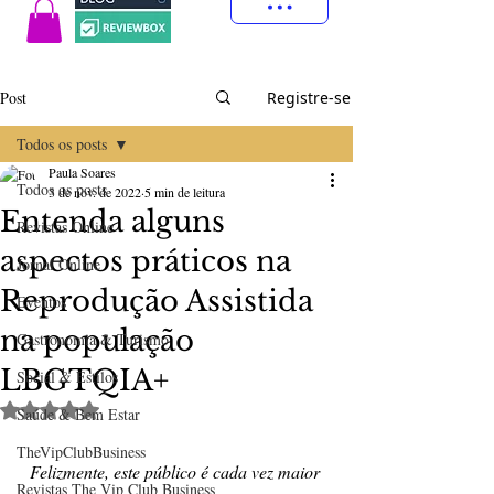
Post
Registre-se
Todos os posts
Paula Soares
Todos os posts
3 de nov. de 2022
5 min de leitura
Entenda alguns
Revistas Online
aspectos práticos na
Jornal Online
Reprodução Assistida
Eventos
na população
Gastronomia & Turismo
LBGTQIA+
Social & Estilos
Avaliado com NaN de 5 estrelas.
Saúde & Bem Estar
TheVipClubBusiness
Felizmente, este público é cada vez maior 
Revistas The Vip Club Business