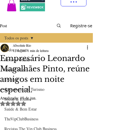
Post
Registre-se
Todos os posts
Absolute Rio
Todos os posts
12 de jun.
1 min de leitura
Empresário Leonardo
Revistas Online
Magalhães Pinto, reúne
Jornal Online
amigos em noite
Eventos
especial.
Gastronomia & Turismo
Atualizado:
19 de jun.
Social & Estilos
Avaliado com NaN de 5 estrelas.
Saúde & Bem Estar
TheVipClubBusiness
Revistas The Vip Club Business