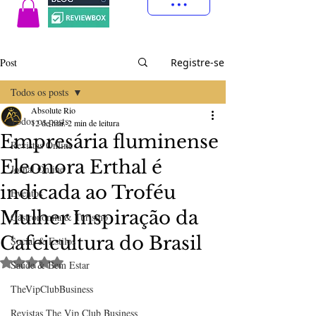
Post
Registre-se
Todos os posts
Absolute Rio
Todos os posts
12 de mar.
2 min de leitura
Empresária fluminense
Revistas Online
Eleonora Erthal é
Jornal Online
indicada ao Troféu
Eventos
Mulher Inspiração da
Gastronomia & Turismo
Cafeicultura do Brasil
Social & Estilos
Avaliado com NaN de 5 estrelas.
Saúde & Bem Estar
TheVipClubBusiness
Revistas The Vip Club Business