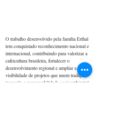
O trabalho desenvolvido pela família Erthal 
tem conquistado reconhecimento nacional e 
internacional, contribuindo para valorizar a 
cafeicultura brasileira, fortalecer o 
desenvolvimento regional e ampliar a 
visibilidade de projetos que unem tradição, 
inovação e responsabilidade socioambiental.
A indicação ao Troféu Mulher 
Inspiração da Cafeicultura do 
Brasil reforça o papel crescente 
das mulheres no agronegócio e 
destaca trajetórias que inspiram 