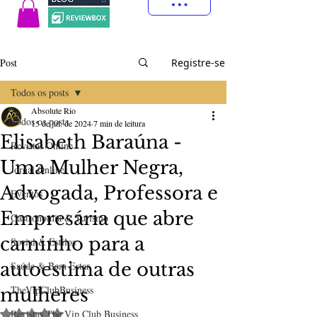
Post
Registre-se
Todos os posts
Absolute Rio
Todos os posts
15 de jul. de 2024
7 min de leitura
Elisabeth Baraúna -
Revistas Online
Uma Mulher Negra,
Jornal Online
Advogada, Professora e
Eventos
Empresária que abre
Gastronomia & Turismo
caminho para a
Social & Estilos
autoestima de outras
Saúde & Bem Estar
TheVipClubBusiness
mulheres
Avaliado com NaN de 5 estrelas.
Revistas The Vip Club Business