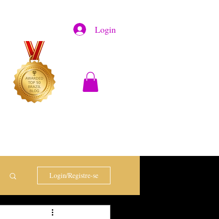
Login
Login/Registre-se