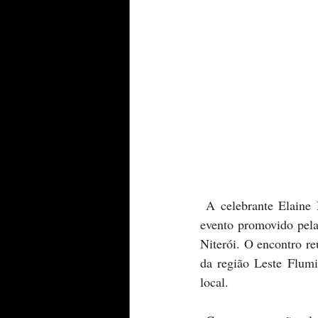
 A celebrante Elaine Monteiro marcou presença como mestre de cerimônias no Abrasel Conecta, 
evento promovido pela
Niterói. O encontro re
da região Leste Flumi
local.