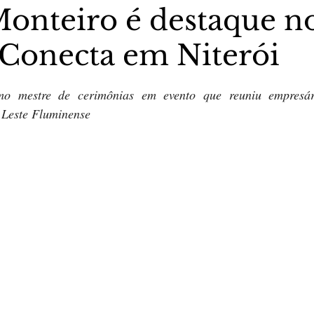
Monteiro é destaque n
 Conecta em Niterói
stas The Vip Club Business
Marujo Carioca
5 estrelas.
mo mestre de cerimônias em evento que reuniu empresári
sporte & Lazer
Carnaval
São Paulo
Negocio
 Leste Fluminense