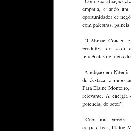
 Com sua atuação elegante e precisa, Elaine Monteiro conduziu o evento com profissionalismo e 
empatia, criando um a
oportunidades de negóc
com palestras, painéis
 O Abrasel Conecta é uma iniciativa da entidade que visa aproximar os diversos agentes da cadeia 
produtiva do setor d
tendências de mercado, 
 A edição em Niterói reforçou o protagonismo da região no cenário gastronômico fluminense, além 
de destacar a importâ
Para Elaine Monteiro, 
relevante. A energia
potencial do setor”.
 Com uma carreira consolidada como celebrante de cerimônias e mestre de eventos sociais e 
corporativos, Elaine 