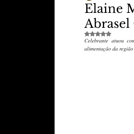
Elaine 
Abrasel
TheVipClubBusiness
Revi
Avaliado com NaN de 
Celebrante atuou co
Educação & Tecnologia
E
alimentação da região