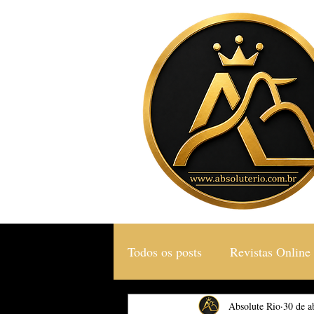
Todos os posts
Revistas Online
Gastronomia & Turismo
Absolute Rio
30 de a
S