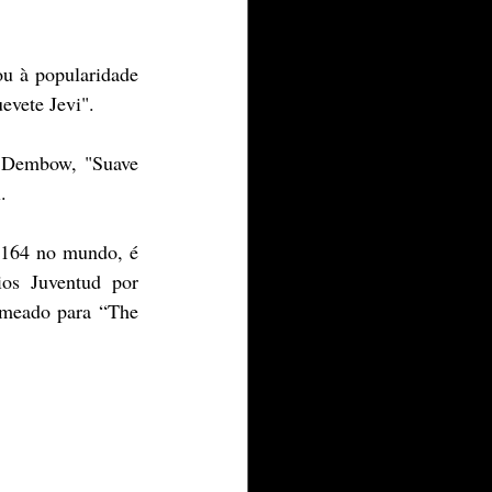
u à popularidade 
evete Jevi".
 Dembow, "Suave 
.
 164 no mundo, é 
os Juventud por 
meado para “The 