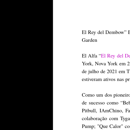
El Rey del Dembow” E
Garden
El Alfa “
El Rey del 
York, Nova York em 22 
de julho de 2021 em T
estiveram ativos nas p
Como um dos pioneiro
de sucesso como “Beb
Pitbull, IAmChino, 
colaboração com Tyga
Pump; "Que Calor" c