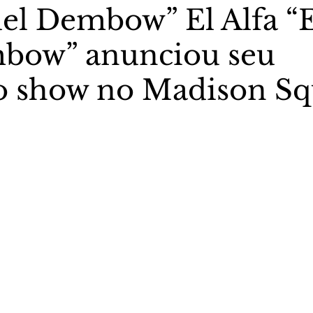
del Dembow” El Alfa “
bow” anunciou seu
stas The Vip Club Business
Marujo Carioca
 show no Madison Sq
sporte & Lazer
Carnaval
São Paulo
Negocio
5 estrelas.