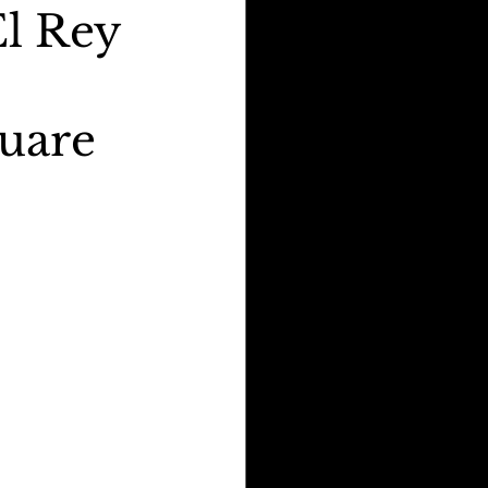
El Rey
uare