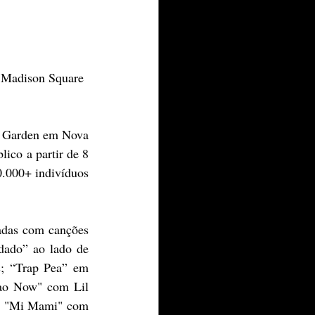
 Madison Square 
 Garden em Nova 
ico a partir de 8 
.000+ indivíduos 
das com canções 
ado” ao lado de 
; “Trap Pea” em 
ao Now" com Lil 
; "Mi Mami" com 