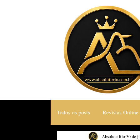
Todos os posts
Revistas Online
Gastronomia & Turismo
Absolute Rio
30 de j
S