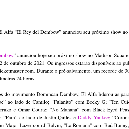
l Alfa “El Rey del Dembow” anunciou seu próximo show no
Dembow
” anunciou hoje seu próximo show no Madison Square
de outubro de 2021. Os ingressos estarão disponíveis ao públ
icketmaster.com. Durante o pré-salvamento, um recorde de 30
rimeiras 24 horas.
s do movimento Domincan Dembow, El Alfa liderou as para
e” ao lado de Camilo; “Fulanito” com Becky G; “Ten Cuid
Farruko e Omar Courtz; “No Manana” com Black Eyed Peas
; “Pam” ao lado de Justin Quiles e 
Daddy Yankee
; “Coron
om Major Lazer com J Balvin; "La Romana" com Bad Bunny