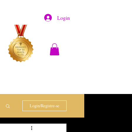
Login
Login/Registre-se