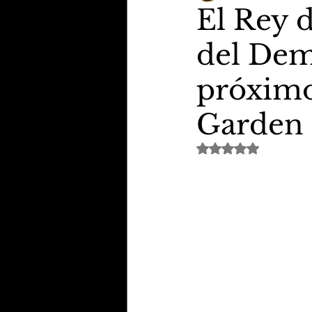
El Rey 
del Dem
TheVipClubBusiness
Revi
próximo
Educação & Tecnologia
E
Garden
Avaliado com NaN de 