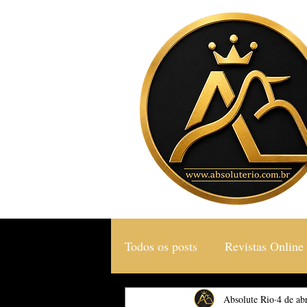
Todos os posts
Revistas Online
Gastronomia & Turismo
Absolute Rio
4 de ab
S