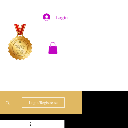
Login
Login/Registre-se