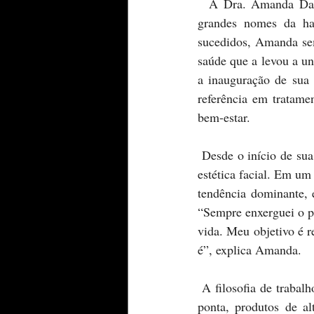
  A Dra. Amanda Da Ros, jovem odontóloga e empreendedora, está se destacando como um dos 
grandes nomes da ha
sucedidos, Amanda sem
saúde que a levou a un
a inauguração de sua 
referência em tratame
bem-estar.
 Desde o início de sua carreira, Amanda adotou uma postura diferenciada em relação ao mercado de 
estética facial. Em um
tendência dominante, 
“Sempre enxerguei o p
vida. Meu objetivo é r
é”, explica Amanda.
 A filosofia de trabalho da clínica de Amanda é baseada em três pilares fundamentais: tecnologia de 
ponta, produtos de al