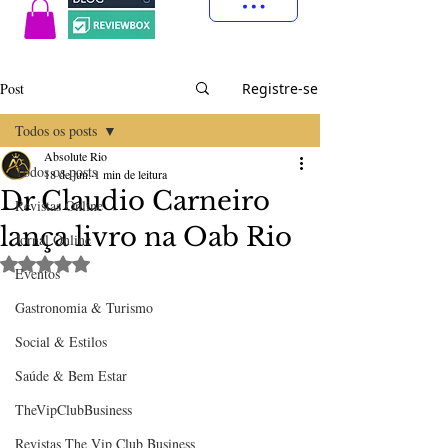
Post
Registre-se
Todos os posts
Absolute Rio
Todos os posts
18 de jun.
1 min de leitura
Dr Claudio Carneiro
Revistas Online
lança livro na Oab Rio
Jornal Online
Avaliado com NaN de 5 estrelas.
Eventos
Gastronomia & Turismo
Social & Estilos
Saúde & Bem Estar
TheVipClubBusiness
Revistas The Vip Club Business