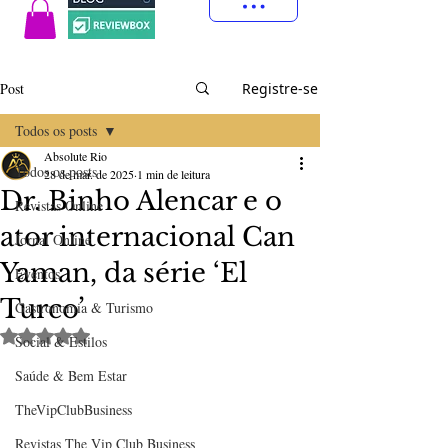
Post
Registre-se
Todos os posts
Absolute Rio
Todos os posts
28 de mar. de 2025
1 min de leitura
Dr. Binho Alencar e o
Revistas Online
ator internacional Can
Jornal Online
Yaman, da série ‘El
Eventos
Turco’
Gastronomia & Turismo
Avaliado com NaN de 5 estrelas.
Social & Estilos
Saúde & Bem Estar
TheVipClubBusiness
Revistas The Vip Club Business