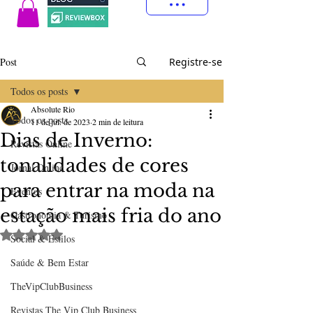
Post
Registre-se
Todos os posts
Absolute Rio
Todos os posts
11 de jul. de 2023
2 min de leitura
Dias de Inverno:
Revistas Online
tonalidades de cores
Jornal Online
para entrar na moda na
Eventos
estação mais fria do ano
Gastronomia & Turismo
Avaliado com NaN de 5 estrelas.
Social & Estilos
Saúde & Bem Estar
TheVipClubBusiness
Revistas The Vip Club Business