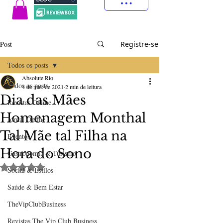
Post
Registre-se
Todos os posts
Absolute Rio
Todos os posts
4 de mai. de 2021
2 min de leitura
Dia das Mães
Revistas Online
Homenagem Monthal
Jornal Online
Tal Mãe tal Filha na
Eventos
Hora do Sono
Gastronomia & Turismo
Avaliado com NaN de 5 estrelas.
Social & Estilos
Saúde & Bem Estar
TheVipClubBusiness
Revistas The Vip Club Business