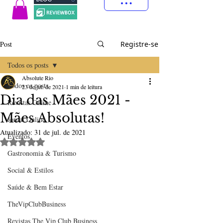
Post
Registre-se
Todos os posts
Absolute Rio
Todos os posts
23 de jul. de 2021
1 min de leitura
Dia das Mães 2021 -
Revistas Online
Mães Absolutas!
Jornal Online
Atualizado:
31 de jul. de 2021
Eventos
Avaliado com NaN de 5 estrelas.
Gastronomia & Turismo
Social & Estilos
Saúde & Bem Estar
TheVipClubBusiness
Revistas The Vip Club Business