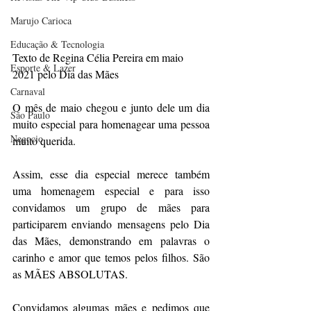
Marujo Carioca
Educação & Tecnologia
Texto de Regina Célia Pereira em maio 
Esporte & Lazer
2021 pelo Dia das Mães
Carnaval
O mês de maio chegou e junto dele um dia 
São Paulo
muito especial para homenagear uma pessoa 
Negocio
muito querida. ​
Assim, esse dia especial merece também 
uma homenagem especial e para isso 
convidamos um grupo de mães para 
participarem enviando mensagens pelo Dia 
das Mães, demonstrando em palavras o 
carinho e amor que temos pelos filhos. São 
as MÃES ABSOLUTAS.​
Convidamos algumas mães e pedimos que 