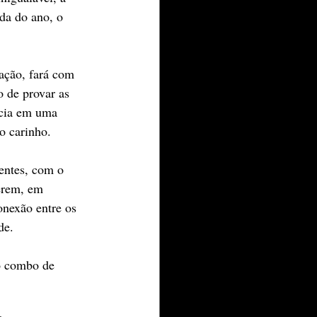
da do ano, o 
ação, fará com 
o de provar as 
ncia em uma 
o carinho. 
entes, com o 
erem, em 
onexão entre os 
de. 
 o combo de 