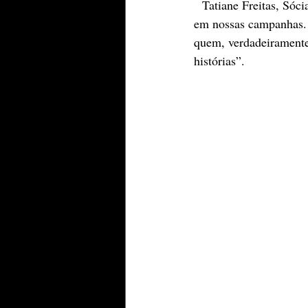
  Tatiane Freitas, Sóc
em nossas campanhas. E
quem, verdadeirament
histórias”. 