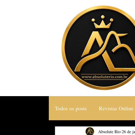
Todos os posts
Revistas Online
Gastronomia & Turismo
Absolute Rio
26 de j
S