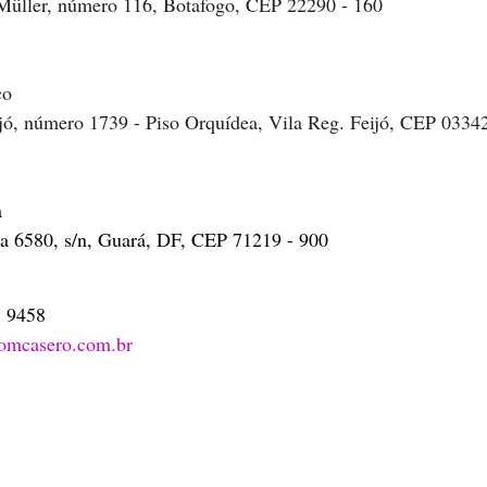
Müller, número 116, Botafogo, CEP 22290 - 160
co
jó, número 1739 - Piso Orquídea, Vila Reg. Feijó, CEP 03342
a 
a 6580, s/n, Guará, DF, CEP 71219 - 900
7 9458
mcasero.com.br