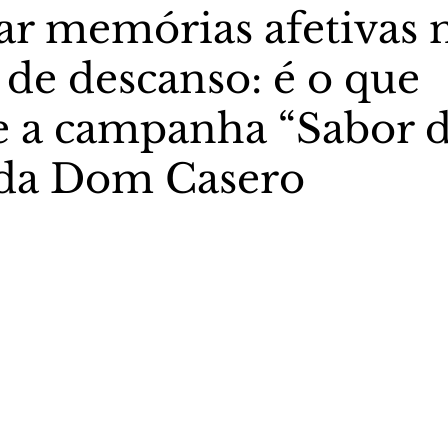
ar memórias afetivas 
 de descanso: é o que
stas The Vip Club Business
Marujo Carioca
 a campanha “Sabor 
sporte & Lazer
Carnaval
São Paulo
Negocio
, da Dom Casero
5 estrelas.