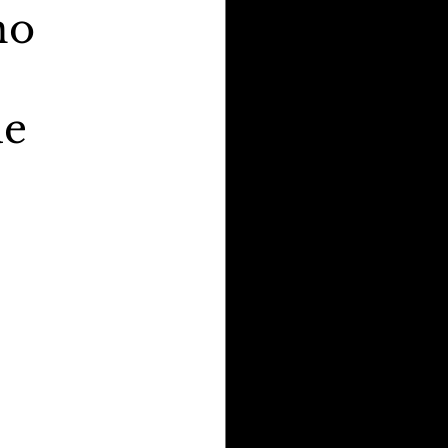
no
de