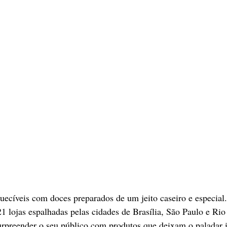
quecíveis com doces preparados de um jeito caseiro e especial
1 lojas espalhadas pelas cidades de Brasília, São Paulo e Rio 
urpreender o seu público com produtos que deixam o paladar i