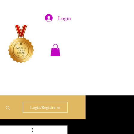
Login
Login/Registre-se