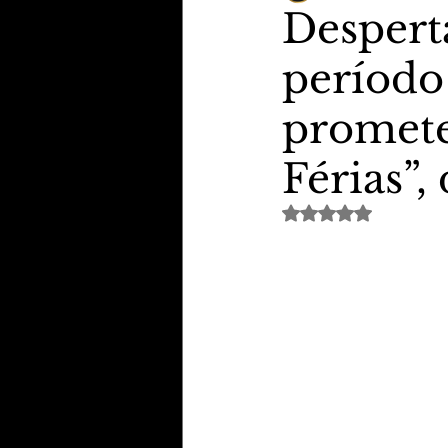
Despert
período
TheVipClubBusiness
Revi
promete
Educação & Tecnologia
E
Férias”
Avaliado com NaN de 