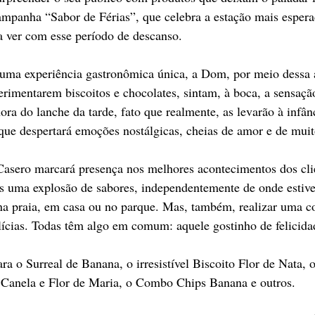
mpanha “Sabor de Férias”, que celebra a estação mais espera
a ver com esse período de descanso. 
uma experiência gastronômica única, a Dom, por meio dessa 
erimentarem biscoitos e chocolates, sintam, à boca, a sensaçã
hora do lanche da tarde, fato que realmente, as levarão à infâ
que despertará emoções nostálgicas, cheias de amor e de muit
Casero marcará presença nos melhores acontecimentos dos cli
los uma explosão de sabores, independentemente de onde estiv
na praia, em casa ou no parque. Mas, também, realizar uma c
ícias. Todas têm algo em comum: aquele gostinho de felicida
ara o Surreal de Banana, o irresistível Biscoito Flor de Nata,
 Canela e Flor de Maria, o Combo Chips Banana e outros. 