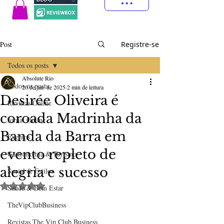
Post
Registre-se
Todos os posts
Absolute Rio
Todos os posts
20 de jan. de 2025
2 min de leitura
Desirée Oliveira é
Revistas Online
coroada Madrinha da
Jornal Online
Banda da Barra em
Eventos
evento repleto de
Gastronomia & Turismo
alegria e sucesso
Social & Estilos
Avaliado com NaN de 5 estrelas.
Saúde & Bem Estar
TheVipClubBusiness
Revistas The Vip Club Business