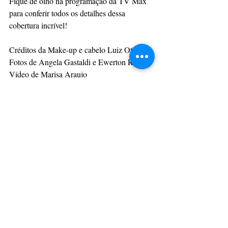
Fique de olho na programação da TV Max 
para conferir todos os detalhes dessa 
cobertura incrível!
Créditos da Make-up e cabelo Luiz Otávio
Fotos de Angela Gastaldi e Ewerton Reis
Vídeo de Marisa Araujo
https://youtu.be/R4Fn-ziT64Y
Carnaval