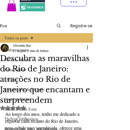
Post
Registre-se
Todos os posts
Absolute Rio
Todos os posts
23 de jun.
5 min de leitura
Descubra as maravilhas
Revistas Online
do Rio de Janeiro:
Jornal Online
atrações no Rio de
Eventos
Janeiro que encantam e
Gastronomia & Turismo
surpreendem
Social & Estilos
Avaliado com NaN de 5 estrelas.
Saúde & Bem Estar
Ao longo dos anos, tenho me dedicado a 
TheVipClubBusiness
explorar cada recanto do Rio de Janeiro, 
uma cidade que, sem dúvida, oferece uma 
Revistas The Vip Club Business