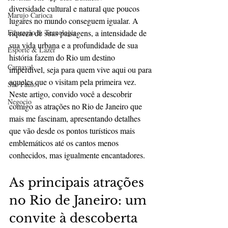
diversidade cultural e natural que poucos 
Marujo Carioca
lugares no mundo conseguem igualar. A 
Educação & Tecnologia
riqueza de suas paisagens, a intensidade de 
sua vida urbana e a profundidade de sua 
Esporte & Lazer
história fazem do Rio um destino 
Carnaval
imperdível, seja para quem vive aqui ou para 
aqueles que o visitam pela primeira vez. 
São Paulo
Neste artigo, convido você a descobrir 
Negocio
comigo as atrações no Rio de Janeiro que 
mais me fascinam, apresentando detalhes 
que vão desde os pontos turísticos mais 
emblemáticos até os cantos menos 
conhecidos, mas igualmente encantadores.
As principais atrações 
no Rio de Janeiro: um 
convite à descoberta