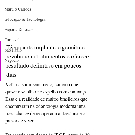
Marujo Carioca
Educação & Tecnologia
Esporte & Lazer
Carnaval
Técnica de implante zigomático 
São Paulo
revoluciona tratamentos e oferece 
Negocio
resultado definitivo em poucos 
dias
Voltar a sorrir sem medo, comer o que 
quiser e se olhar no espelho com confiança. 
Essa é a realidade de muitos brasileiros que 
encontraram na odontologia moderna uma 
nova chance de recuperar a autoestima e o 
prazer de viver.
De acordo com dados do IBGE, cerca de 39 