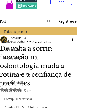
Post
Registre-se
Todos os posts
Absolute Rio
Todos os posts
12 de nov. de 2025
2 min de leitura
De volta a sorrir:
Revistas Online
inovação na
Jornal Online
odontologia muda a
Eventos
rotina e a confiança de
Gastronomia & Turismo
pacientes
Social & Estilos
Avaliado com NaN de 5 estrelas.
Saúde & Bem Estar
TheVipClubBusiness
Revistas The Vip Club Business