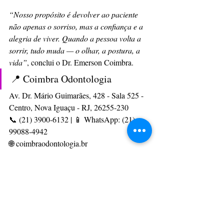
“Nosso propósito é devolver ao paciente 
não apenas o sorriso, mas a confiança e a 
alegria de viver. Quando a pessoa volta a 
sorrir, tudo muda — o olhar, a postura, a 
vida”
, conclui o Dr. Emerson Coimbra.
📍 Coimbra Odontologia
Av. Dr. Mário Guimarães, 428 - Sala 525 - 
Centro, Nova Iguaçu - RJ, 26255-230
📞 (21) 3900-6132 | 📱 WhatsApp: (21) 
99088-4942
🌐 
coimbraodontologia.br
📸 Instagram: @clinicacoimbraodontologia
Responsável técnico: Dr. Emerson Coimbra 
— CRO-RJ 49032 | EPAO 7071