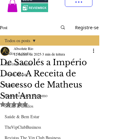
Post
Registre-se
Todos os posts
Absolute Rio
Todos os posts
12 de dez. de 2025
3 min de leitura
De Sacolés a Império
Revistas Online
Doce: A Receita de
Jornal Online
Sucesso de Matheus
Eventos
Sant'Anna
Gastronomia & Turismo
Avaliado com NaN de 5 estrelas.
Social & Estilos
Saúde & Bem Estar
TheVipClubBusiness
Revistas The Vip Club Business