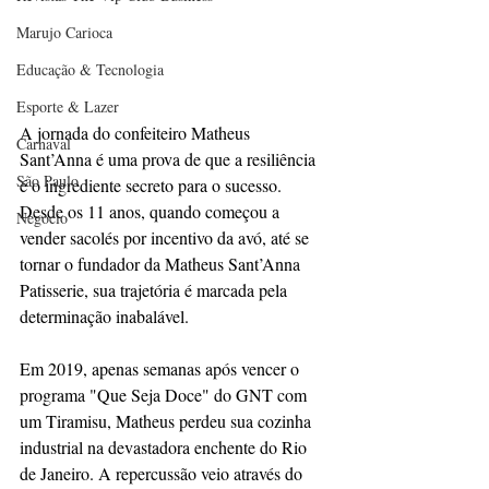
Marujo Carioca
Educação & Tecnologia
Esporte & Lazer
A jornada do confeiteiro Matheus 
Carnaval
Sant’Anna é uma prova de que a resiliência 
São Paulo
é o ingrediente secreto para o sucesso. 
Desde os 11 anos, quando começou a 
Negocio
vender sacolés por incentivo da avó, até se 
tornar o fundador da Matheus Sant’Anna 
Patisserie, sua trajetória é marcada pela 
determinação inabalável.
Em 2019, apenas semanas após vencer o 
programa "Que Seja Doce" do GNT com 
um Tiramisu, Matheus perdeu sua cozinha 
industrial na devastadora enchente do Rio 
de Janeiro. A repercussão veio através do 