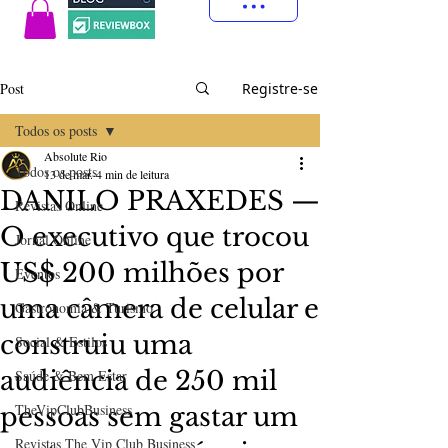
Post
Registre-se
Todos os posts
Absolute Rio
Todos os posts
13 de mar.
4 min de leitura
DANILO PRAXEDES —
Revistas Online
O executivo que trocou
Jornal Online
US$ 200 milhões por
Eventos
uma câmera de celular e
Gastronomia & Turismo
construiu uma
Social & Estilos
audiência de 250 mil
Saúde & Bem Estar
TheVipClubBusiness
pessoas sem gastar um
Revistas The Vip Club Business