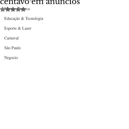
centavo em anúncios
Marujo Carioca
Avaliado com NaN de 5 estrelas.
Educação & Tecnologia
Esporte & Lazer
Carnaval
São Paulo
Negocio