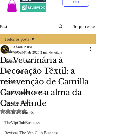
Post
Registre-se
Todos os posts
Absolute Rio
Todos os posts
16 de out. de 2025
2 min de leitura
Da Veterinária à
Revistas Online
Decoração Têxtil: a
Jornal Online
reinvenção de Camilla
Eventos
Carvalho e a alma da
Gastronomia & Turismo
Casa Alinde
Social & Estilos
Avaliado com NaN de 5 estrelas.
Saúde & Bem Estar
TheVipClubBusiness
Revistas The Vip Club Business