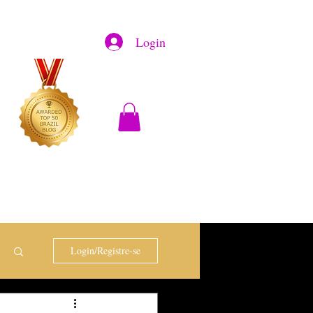
Login
Login/Registre-se