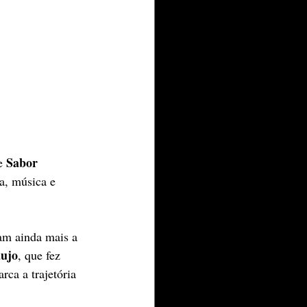
Sabor 
e 
a, música e 
ram ainda mais a 
aujo
, que fez 
rca a trajetória 