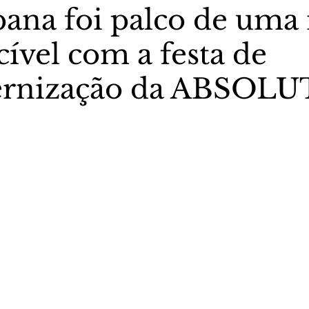
ana foi palco de uma 
ível com a festa de
stas The Vip Club Business
Marujo Carioca
ernização da ABSOLU
sporte & Lazer
Carnaval
São Paulo
Negocio
5 estrelas.