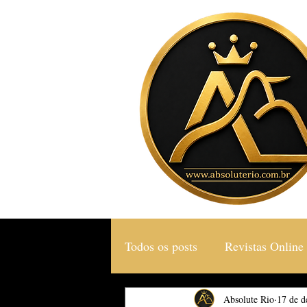
Todos os posts
Revistas Online
Gastronomia & Turismo
Absolute Rio
17 de d
S