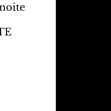
noite
TE