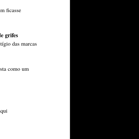
m ficasse 
e grifes 
tígio das marcas 
festa como um 
aqui