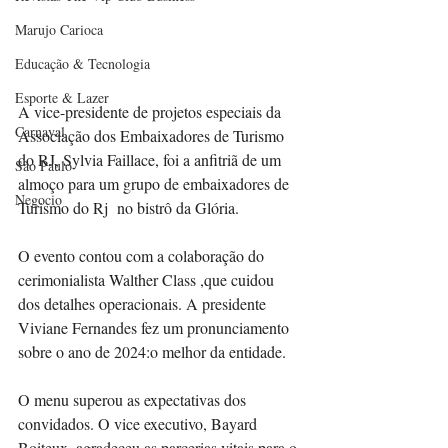
Marujo Carioca
Educação & Tecnologia
Esporte & Lazer
A vice-presidente de projetos especiais da 
Carnaval
Associação dos Embaixadores de Turismo 
do RJ, Sylvia Faillace, foi a anfitriã de um 
São Paulo
almoço para um grupo de embaixadores de 
Negocio
Turismo do Rj  no bistrô da Glória. 
O evento contou com a colaboração do 
cerimonialista Walther Class ,que cuidou 
dos detalhes operacionais. A presidente 
Viviane Fernandes fez um pronunciamento 
sobre o ano de 2024:o melhor da entidade.
O menu superou as expectativas dos 
convidados. O vice executivo, Bayard 
Boiteux, agradeceu as parcerias vitais para o 