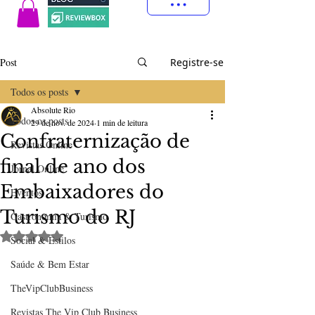
Post
Registre-se
Todos os posts
Absolute Rio
Todos os posts
29 de nov. de 2024
1 min de leitura
Confraternização de
Revistas Online
final de ano dos
Jornal Online
Embaixadores do
Eventos
Turismo do RJ
Gastronomia & Turismo
Avaliado com NaN de 5 estrelas.
Social & Estilos
Saúde & Bem Estar
TheVipClubBusiness
Revistas The Vip Club Business