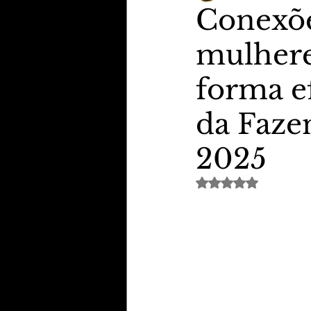
Conexõe
mulhere
TheVipClubBusiness
Revi
forma e
Educação & Tecnologia
E
da Faze
2025
Avaliado com NaN de 