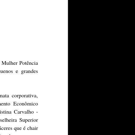
 Mulher Potência 
uenos e grandes 
ata corporativa, 
mento Econômico 
tina Carvalho - 
elheira Superior 
eres que é chair 