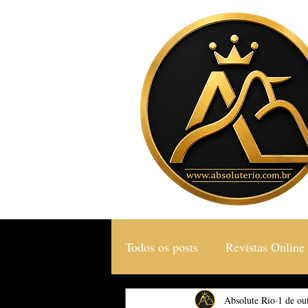
Todos os posts
Revistas Online
Gastronomia & Turismo
Absolute Rio
1 de ou
S