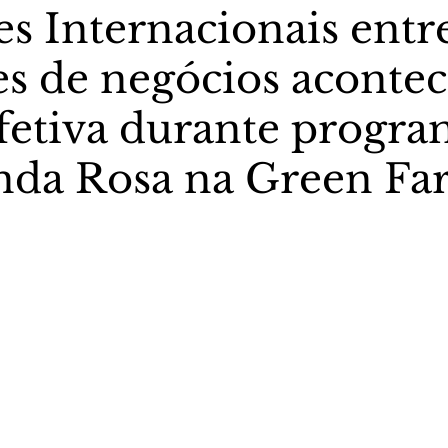
s Internacionais entr
s de negócios acontec
stas The Vip Club Business
Marujo Carioca
fetiva durante progr
sporte & Lazer
Carnaval
São Paulo
Negocio
nda Rosa na Green F
5 estrelas.