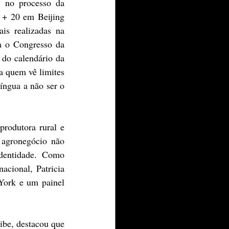
 no processo da 
 + 20 em Beijing 
is realizadas na 
a o Congresso da 
do calendário da 
quem vê limites 
ngua a não ser o 
rodutora rural e 
 agronegócio não 
entidade. Como 
cional, Patricia 
ork e um painel 
be, destacou que 