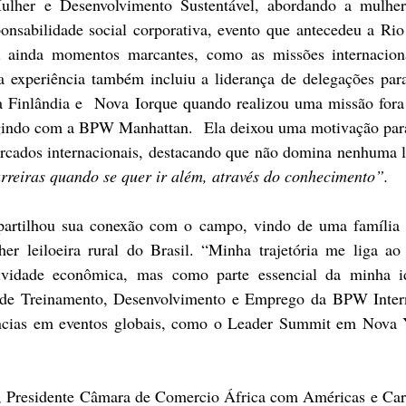
Mulher e Desenvolvimento Sustentável, abordando a mulher
onsabilidade social corporativa, evento que antecedeu a Rio
ui ainda momentos marcantes, como as missões internaciona
ua experiência também incluiu a liderança de delegações par
inlândia e  Nova Iorque quando realizou uma missão fora 
indo com a BPW Manhattan.  Ela deixou uma motivação para 
rcados internacionais, destacando que não domina nenhuma lí
reiras quando se quer ir além, através do conhecimento”.
partilhou sua conexão com o campo, vindo de uma família p
er leiloeira rural do Brasil. “Minha trajetória me liga ao
vidade econômica, mas como parte essencial da minha id
de Treinamento, Desenvolvimento e Emprego da BPW Interna
ências em eventos globais, como o Leader Summit em Nova Y
 
, Presidente Câmara de Comercio África com Américas e Cari