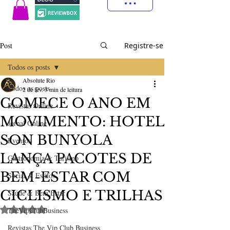
Post
Registre-se
Todos os posts
Absolute Rio
Todos os posts
2 de fev.
3 min de leitura
COMECE O ANO EM
Revistas Online
MOVIMENTO: HOTEL
Jornal Online
SON BUNYOLA
Eventos
LANÇA PACOTES DE
Gastronomia & Turismo
BEM-ESTAR COM
Social & Estilos
CICLISMO E TRILHAS
Saúde & Bem Estar
Avaliado com NaN de 5 estrelas.
TheVipClubBusiness
Revistas The Vip Club Business