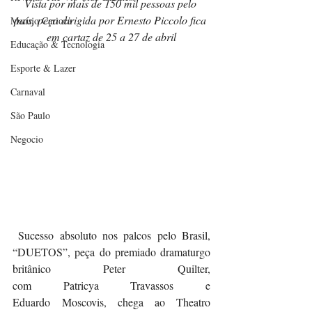
Vista por mais de 150 mil pessoas pelo 
país, peça dirigida por Ernesto Piccolo fica 
Marujo Carioca
em cartaz de 25 a 27 de abril
Educação & Tecnologia
Esporte & Lazer
Carnaval
São Paulo
Negocio
 Sucesso absoluto nos palcos pelo Brasil, 
“DUETOS”, peça do premiado dramaturgo 
britânico Peter Quilter, 
com Patricya Travassos e 
Eduardo Moscovis, chega ao Theatro 