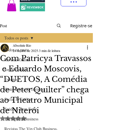
Post
Registre-se
Todos os posts
Absolute Rio
Todos os posts
24 de abr. de 2025
3 min de leitura
Com Patricya Travassos
Revistas Online
e Eduardo Moscovis,
Jornal Online
“DUETOS, A Comédia
Eventos
de Peter Quilter” chega
Gastronomia & Turismo
ao Theatro Municipal
Social & Estilos
de Niterói
Saúde & Bem Estar
Avaliado com NaN de 5 estrelas.
TheVipClubBusiness
Revistas The Vip Club Business