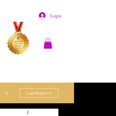
Login
Login/Registre-se