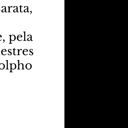
arata,
, pela
estres
dolpho