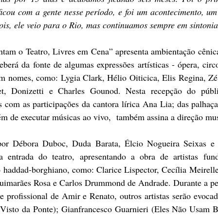
ficou com a gente nesse período, e foi um acontecimento, um
is, ele veio para o Rio, mas continuamos sempre em sintoni
tam o Teatro, Livres em Cena” apresenta ambientação cênica a
berá da fonte de algumas expressões artísticas - ópera, circo,
em nomes, como: Lygia Clark, Hélio Oiticica, Elis Regina, Zé
t, Donizetti e Charles Gounod. Nesta recepção do públi
 com as participações da cantora lírica Ana Lia; das palhaça
lém de executar músicas ao vivo,  também assina a direção mus
por Débora Duboc, Duda Barata, Élcio Nogueira Seixas e
a entrada do teatro, apresentando a obra de artistas fund
 haddad-borghiano, como: Clarice Lispector, Cecília Meirelle
uimarães Rosa e Carlos Drummond de Andrade. Durante a peç
l e profissional de Amir e Renato, outros artistas serão evoca
isto da Ponte); Gianfrancesco Guarnieri (Eles Não Usam Bl