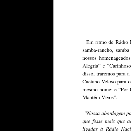
  Em ritmo de Rádio Nacional, alguns sucessos do cancioneiro brasileiro - dos gêneros bossa-nova, 
samba-rancho, samba e
nossos homenageados.
Alegria” e “Carinhoso
disso, traremos para a
Caetano Veloso para o
mesmo nome; e “Por Ca
Mantém Vivos”.
 “Nossa abordagem para a direção musical partiu de uma busca afetiva. Queríamos criar uma trilha 
que fosse mais que a
ligadas à Rádio Naci