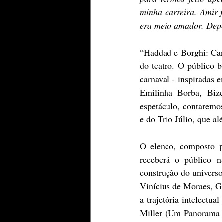
minha carreira. Amir 
era meio amador. Depo
“Haddad e Borghi: Can
do teatro. O público be
carnaval - inspiradas 
Emilinha Borba, Bize
espetáculo, contaremos
e do Trio Júlio, que a
O elenco, composto 
receberá o público n
construção do universo
Vinícius de Moraes, G
a trajetória intelectua
Miller (Um Panorama V