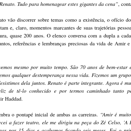
e Renato. Tudo para homenagear estes gigantes da cena”
, cont
o vão discorrer sobre temas como a existência, o ofício do a
tam e, claro, momentos marcantes de suas trajetórias pessoai
ura, quase 200 anos. O elenco conversa com a dupla a cada 
untos, referências e lembranças preciosas da vida de Amir e 
vemos mesmo por muito tempo. São 70 anos de bem-estar e 
vemos qualquer destemperança nessa vida. Fizemos um grupo d
esistimos dela juntos. Renato é parte integrante. Agora é mu
eliz de tê-lo conhecido e por termos caminhado tanto pel
ir Haddad. 
mbra o pontapé inicial de ambas as carreiras. 
“Amir é muito
i a fazer teatro, ele me dirigiu na peça do Zé Celso, 'A I
nas por 15 dias e acabamos ficando seis meses. Foi o pri