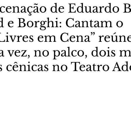
enação de Eduardo B
 e Borghi: Cantam o
stas The Vip Club Business
Marujo Carioca
 Livres em Cena” reúne
sporte & Lazer
Carnaval
São Paulo
Negocio
 vez, no palco, dois m
es cênicas no Teatro A
5 estrelas.