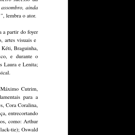
 assombro, ainda 
a”
, lembra o ator.
 partir do foyer 
 artes visuais e  
 Kéti, Braguinha, 
co, e durante o 
s Laura e Lenita; 
ical. 
 Máximo Cutrim, 
amentais para a 
s, Cora Coralina, 
a, entrecortando 
dos, como: Arthur 
ack-tie); Oswald 