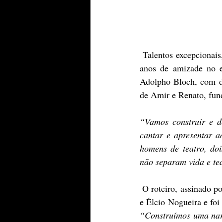
 Talentos excepcionais, Amir Haddad e Renato Borghi completam 88 anos em 2025 e   celebram 70 
anos de amizade no e
Adolpho Bloch, com di
de Amir e Renato, fund
“Vamos construir e de
cantar e apresentar a
homens de teatro, doi
não separam vida e tea
 O roteiro, assinado por Eduardo Barata e Elaine Moreira, conta com contribuições de Débora Duboc 
“Construímos uma narr