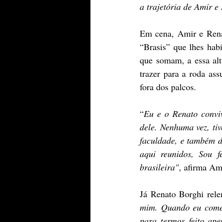
a trajetória de Amir 
Em cena, Amir e Renat
“Brasis” que lhes habi
que somam, a essa alt
trazer para a roda ass
fora dos palcos.
“
Eu e o Renato convi
dele. Nenhuma vez, ti
faculdade, e também d
aqui reunidos, Sou f
brasileira"
, afirma Am
Já Renato Borghi rele
mim. Quando eu comece
para termos feito ape