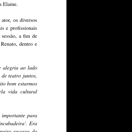
a Elaine.
tor, os diversos 
s e profissionais 
sessão, a fim de 
Renato, dentro e 
alegria ao lado 
e teatro juntos, 
ito bom estarmos 
a vida cultural 
 importante para 
ncubadeira'. Era 
meiro sucesso da 