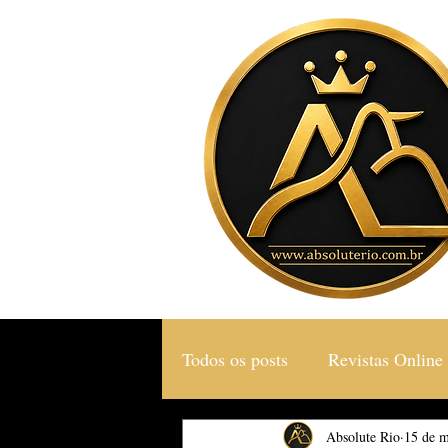
Todos os posts
Revistas Online
Gastronomia & Turismo
Absolute Rio
15 de m
S