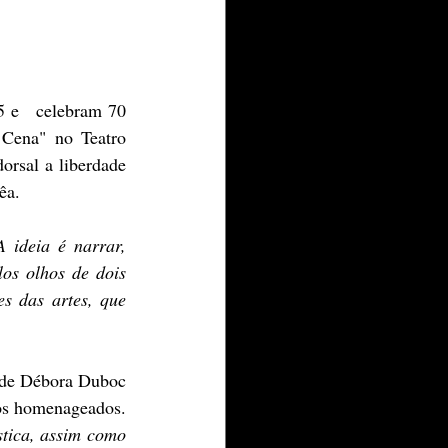
Cena" no Teatro 
rsal a liberdade 
êa. 
 ideia é narrar, 
os olhos de dois 
s das artes, que 
e Élcio Nogueira e foi estruturado a partir de dez encontros criativos com os próprios homenageados. 
tica, assim como 