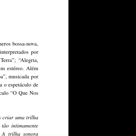
nterpretados por 
rra”; “Alegria, 
em estéreo. Além 
a”, musicada por 
 o espetáculo de 
áculo “O Que Nos 
tão intimamente 
A trilha sonora 