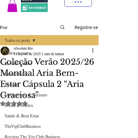
Post
Registre-se
Todos os posts
Absolute Rio
Todos os posts
31 de out. de 2025
1 min de leitura
Coleção Verão 2025/26
Revistas Online
Monthal Aria Bem-
Jornal Online
Estar Cápsula 2 “Aria
Eventos
Graciosa”
Gastronomia & Turismo
Avaliado com NaN de 5 estrelas.
Social & Estilos
Saúde & Bem Estar
TheVipClubBusiness
Revistas The Vip Club Business