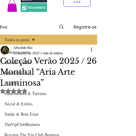
Post
Registre-se
Todos os posts
Absolute Rio
Todos os posts
20 de set. de 2025
1 min de leitura
Coleção Verão 2025 / 26
Revistas Online
Monthal “Aria Arte
Jornal Online
Luminosa”
Eventos
Avaliado com NaN de 5 estrelas.
Gastronomia & Turismo
Social & Estilos
Saúde & Bem Estar
TheVipClubBusiness
Revistas The Vip Club Business