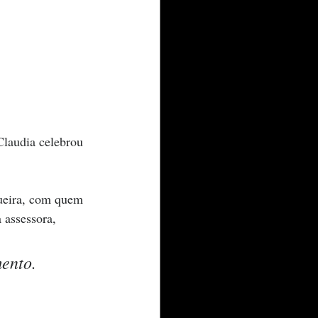
Claudia celebrou 
queira, com quem 
 assessora, 
ento. 