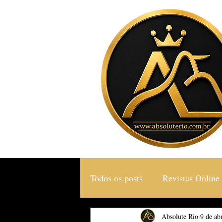
Todos os posts
Revistas Online
Gastronomia & Turismo
Absolute Rio
9 de ab
S