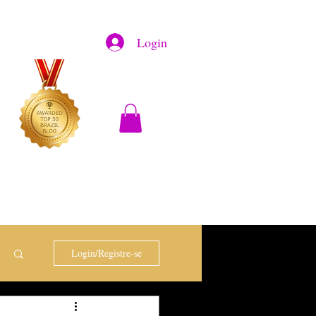
Login
Login/Registre-se