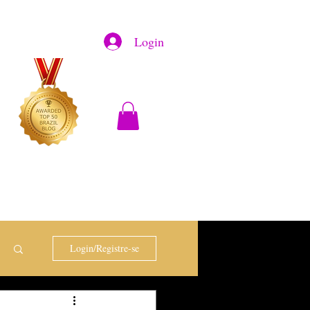
Login
Login/Registre-se