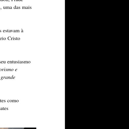
, uma das mais 
s estavam à 
rio Cristo 
seu entusiasmo 
orismo e 
 grande 
ntes como 
ates 