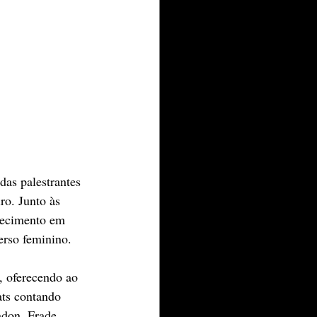
das palestrantes 
ro. Junto às 
hecimento em 
erso feminino.
, oferecendo ao 
ats contando 
don, Frade 