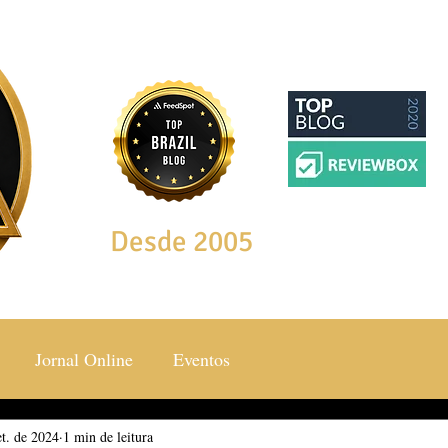
Desde 2005
Jornal Online
Eventos
et. de 2024
ocial & Estilos
1 min de leitura
Saúde & Bem Estar