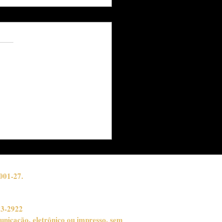
s.
ações
NTHAL APRESENTA
ª CÁPSULA
EPÚSCULO" DA
LEÇÃO MOONLIT,
ERNO 2026
001-27.
03-2922
unicação, eletrônico ou impresso, sem