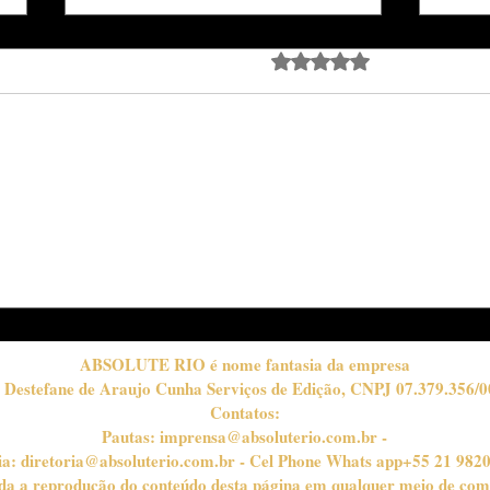
Avaliado com 0 de 5 estrela
Ainda sem avali
Passo a passo para o
MO
"preto esfumado": o olhar
A 3
marcante do inverno
"CR
CO
INV
ABSOLUTE RIO é nome fantasia da empresa
 Destefane de Araujo Cunha Serviços de Edição, CNPJ 07.379.356/0
Contatos:
Pautas:
imprensa@absoluterio.com.br
-
ia:
diretoria@absoluterio.com.br
- Cel Phone Whats app+55 21 982
bida a reprodução do conteúdo desta página em qualquer meio de com