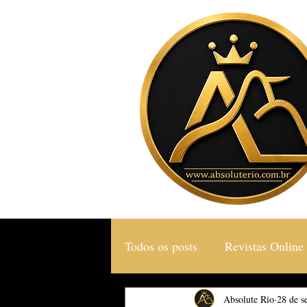
Todos os posts
Revistas Online
Gastronomia & Turismo
Absolute Rio
28 de s
S