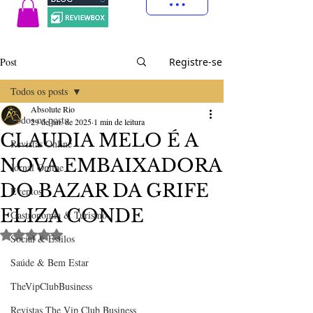
Post
Registre-se
Todos os posts
Absolute Rio
Todos os posts
29 de jan. de 2025
1 min de leitura
CLAUDIA MELO É A
Revistas Online
NOVA EMBAIXADORA
Jornal Online
DO BAZAR DA GRIFE
Eventos
ELIZA CONDE
Gastronomia & Turismo
Avaliado com NaN de 5 estrelas.
Social & Estilos
Saúde & Bem Estar
TheVipClubBusiness
Revistas The Vip Club Business