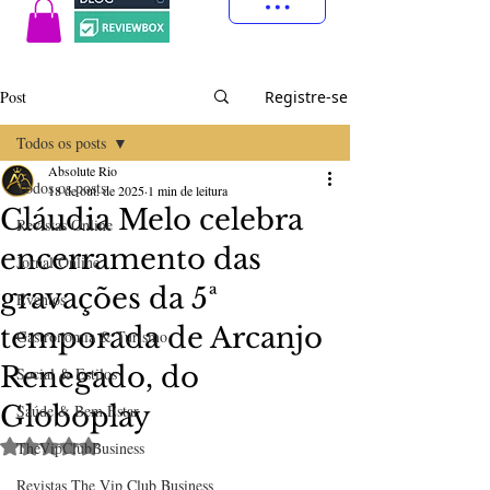
Post
Registre-se
Todos os posts
Absolute Rio
Todos os posts
18 de out. de 2025
1 min de leitura
Cláudia Melo celebra
Revistas Online
encerramento das
Jornal Online
gravações da 5ª
Eventos
temporada de Arcanjo
Gastronomia & Turismo
Renegado, do
Social & Estilos
Globoplay
Saúde & Bem Estar
Avaliado com NaN de 5 estrelas.
TheVipClubBusiness
Revistas The Vip Club Business