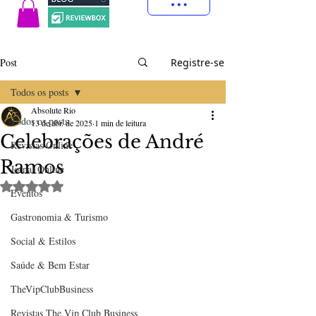
Post
Registre-se
Todos os posts
Absolute Rio
Todos os posts
13 de abr. de 2025
1 min de leitura
Celebrações de André
Revistas Online
Ramos
Jornal Online
Avaliado com NaN de 5 estrelas.
Eventos
Gastronomia & Turismo
Social & Estilos
Saúde & Bem Estar
TheVipClubBusiness
Revistas The Vip Club Business