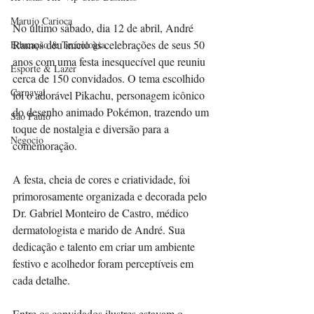
Marujo Carioca
No último sábado, dia 12 de abril, André 
Ramos deu início às celebrações de seus 50 
Educação & Tecnologia
anos com uma festa inesquecível que reuniu 
Esporte & Lazer
cerca de 150 convidados. O tema escolhido 
Carnaval
foi o adorável Pikachu, personagem icônico 
do desenho animado Pokémon, trazendo um 
São Paulo
toque de nostalgia e diversão para a 
Negocio
comemoração.
A festa, cheia de cores e criatividade, foi 
primorosamente organizada e decorada pelo 
Dr. Gabriel Monteiro de Castro, médico 
dermatologista e marido de André. Sua 
dedicação e talento em criar um ambiente 
festivo e acolhedor foram perceptíveis em 
cada detalhe.
Entre os convidados ilustres estavam o 