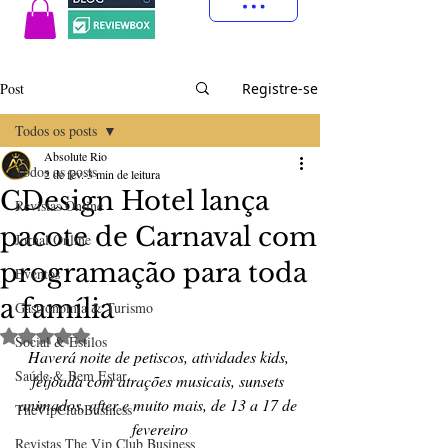
Post
Registre-se
Todos os posts
Absolute Rio
Todos os posts
2 de fev.
3 min de leitura
CDesign Hotel lança
Revistas Online
pacote de Carnaval com
Jornal Online
programação para toda
Eventos
a família
Gastronomia & Turismo
Avaliado com NaN de 5 estrelas.
Social & Estilos
Haverá noite de petiscos, atividades kids, 
Saúde & Bem Estar
feijoada com atrações musicais, sunsets 
animados, after e muito mais, de 13 a 17 de 
TheVipClubBusiness
fevereiro
Revistas The Vip Club Business