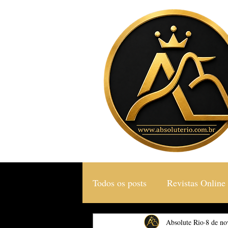
Todos os posts
Revistas Online
Gastronomia & Turismo
Absolute Rio
8 de no
S