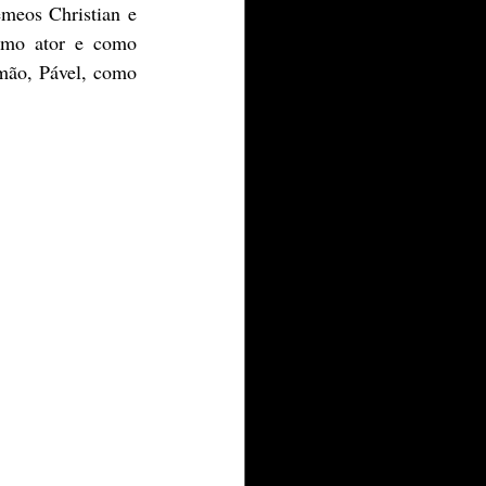
meos Christian e 
omo ator e como 
mão, Pável, como 