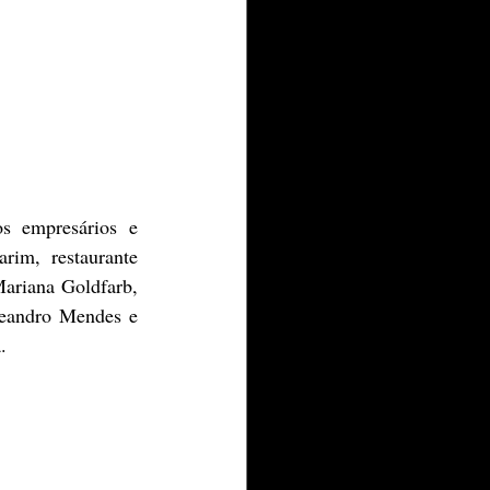
 empresários e 
m, restaurante 
ariana Goldfarb, 
Leandro Mendes e 
.