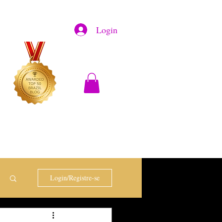
Login
Login/Registre-se