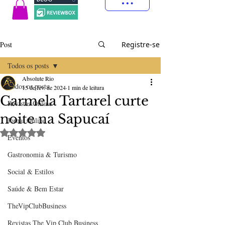
Post
Registre-se
Todos os posts
Absolute Rio
Todos os posts
15 de fev. de 2024
1 min de leitura
Carmela Tartarel curte
Revistas Online
noite na Sapucaí
Jornal Online
Avaliado com NaN de 5 estrelas.
Eventos
Gastronomia & Turismo
Social & Estilos
Saúde & Bem Estar
TheVipClubBusiness
Revistas The Vip Club Business