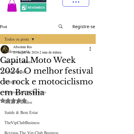
Post
Registre-se
Todos os posts
Absolute Rio
Todos os posts
29 de jul. de 2024
2 min de leitura
Capital Moto Week
Revistas Online
2024: O melhor festival
Jornal Online
de rock e motociclismo
Eventos
em Brasília
Gastronomia & Turismo
Avaliado com NaN de 5 estrelas.
Social & Estilos
Saúde & Bem Estar
TheVipClubBusiness
Revistas The Vip Club Business