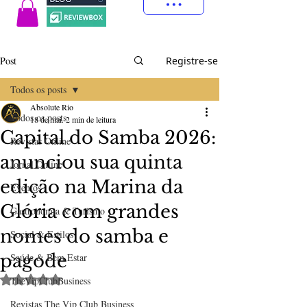
Post
Registre-se
Todos os posts
Absolute Rio
Todos os posts
18 de mai.
2 min de leitura
Capital do Samba 2026:
Revistas Online
anunciou sua quinta
Jornal Online
edição na Marina da
Eventos
Glória com grandes
Gastronomia & Turismo
nomes do samba e
Social & Estilos
pagode
Saúde & Bem Estar
Avaliado com NaN de 5 estrelas.
TheVipClubBusiness
Revistas The Vip Club Business