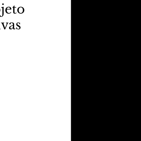
jeto
vas