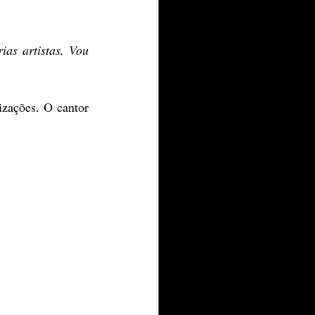
s artistas. Vou 
izações. O cantor 
 