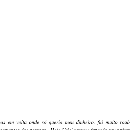
as em volta onde só queria meu dinheiro, fui muito roub
gamentos das pessoas.  Hoje Uriel retorna fazendo seu própri