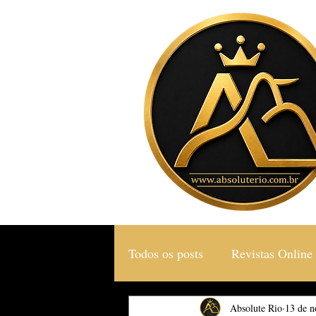
Todos os posts
Revistas Online
Gastronomia & Turismo
Absolute Rio
13 de n
S