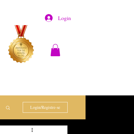
Login
Login/Registre-se