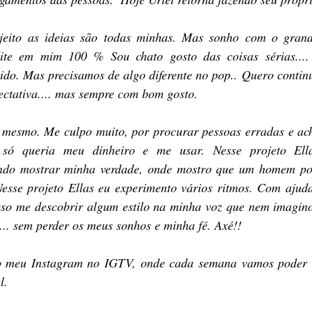
eito as ideias são todas minhas. Mas sonho com o grand
ite em mim 100 % Sou chato gosto das coisas sérias.... 
ido. Mas precisamos de algo diferente no pop.. Quero continu
ectativa.... mas sempre com bom gosto. 
 mesmo. Me culpo muito, por procurar pessoas erradas e ach
ó queria meu dinheiro e me usar. Nesse projeto Ella
ntando mostrar minha verdade, onde mostro que um homem po
 Nesse projeto Ellas eu experimento vários ritmos. Com ajuda
so me descobrir algum estilo na minha voz que nem imagino.
... sem perder os meus sonhos e minha fé. Axé!!
o meu Instagram no IGTV, onde cada semana vamos poder co
l.