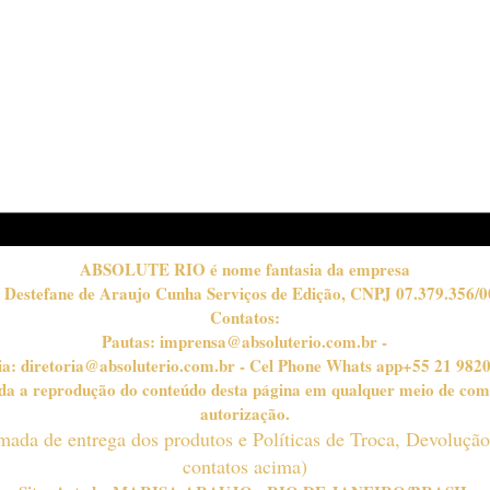
Fofa Fest in Rio se
O Re
consagra como marco no
Cam
calendário nacional do
Red
carnaval carioca
Aces
ABSOLUTE RIO é nome fantasia da empresa
 Destefane de Araujo Cunha Serviços de Edição, CNPJ 07.379.356/0
Contatos:
Pautas:
imprensa@absoluterio.com.br
-
ia:
diretoria@absoluterio.com.br
- Cel Phone Whats app+55 21 982
bida a reprodução do conteúdo desta página em qualquer meio de com
autorização.
timada de entrega dos produtos e Políticas de Troca, Devoluçã
contatos acima)