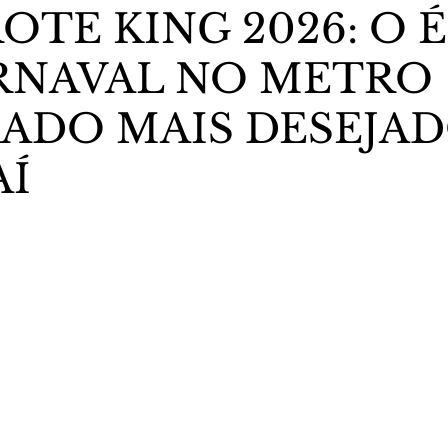
TE KING 2026: O 
RNAVAL NO METRO
stas The Vip Club Business
Marujo Carioca
ADO MAIS DESEJAD
sporte & Lazer
Carnaval
São Paulo
Negocio
AÍ
5 estrelas.