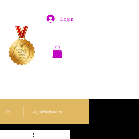
Login
Login/Registre-se