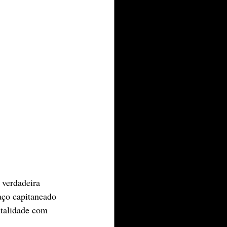
 verdadeira 
aço capitaneado 
italidade com 