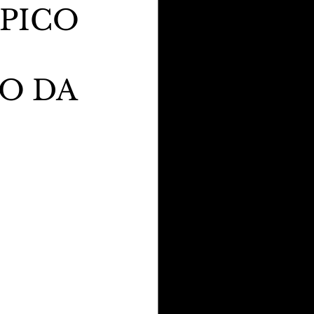
ÉPICO
O DA