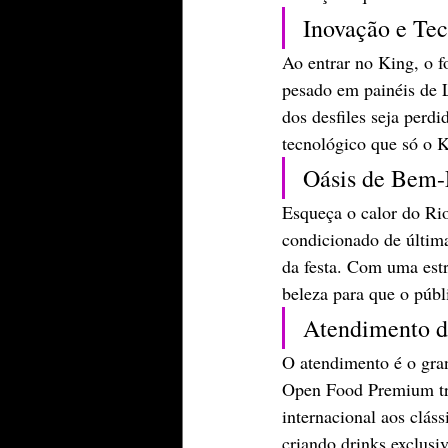
​Inovação e Te
​Ao entrar no King, o f
pesado em painéis de 
dos desfiles seja perdi
tecnológico que só o K
​Oásis de Bem-
​Esqueça o calor do Ri
condicionado de últim
da festa. Com uma est
beleza para que o públ
​Atendimento 
​O atendimento é o gra
Open Food Premium tra
internacional aos clás
criando drinks exclusi