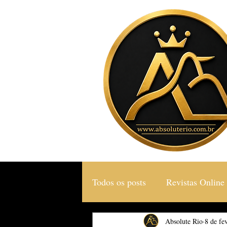
Todos os posts
Revistas Online
Gastronomia & Turismo
Absolute Rio
8 de fev
S