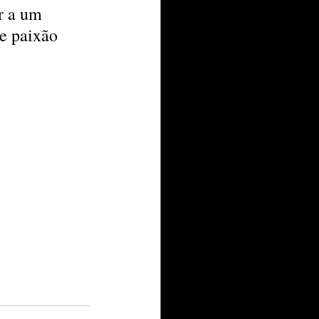
r a um 
e paixão 