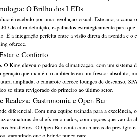
cnologia: O Brilho dos LEDs
olião é recebido por uma revolução visual. Este ano, o camarot
LED de ultra definição, espalhados estrategicamente para que
do. É a integração perfeita entre a visão direta da avenida e o 
ing oferece.
Estar e Conforto
o. O King elevou o padrão de climatização, com um sistema d
a geração que mantém o ambiente em um frescor absoluto, m
rutura ampliada, o camarote oferece lounges de descanso, SPA
ico se sinta revigorado do primeiro ao último setor.
de Realeza: Gastronomia e Open Bar
nde diferencial. Com uma equipe treinada para a excelência, o
z assinaturas de chefs renomados, com opções que vão da al
sicos brasileiros. O Open Bar conta com marcas de prestígio e
vos, garantindo que o brinde nunca pare.