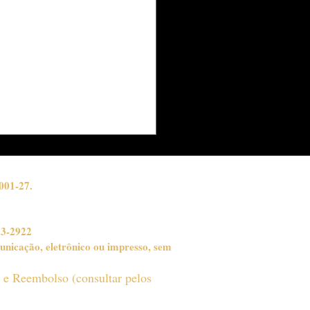
inado da Inclusão:
arote King e LIESA
efinem a
sibilidade na Sapucaí
001-27.
03-2922
unicação, eletrônico ou impresso, sem
o e Reembolso (consultar pelos