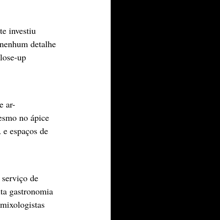
e investiu 
 nenhum detalhe 
close-up 
e ar-
esmo no ápice 
 e espaços de 
 serviço de 
ta gastronomia 
 mixologistas 