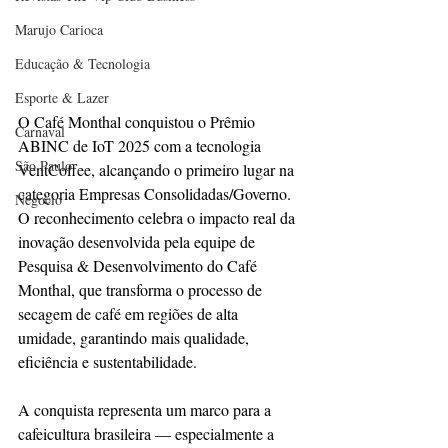
Marujo Carioca
Educação & Tecnologia
Esporte & Lazer
O Café Monthal conquistou o Prêmio 
Carnaval
ABINC de IoT 2025 com a tecnologia 
São Paulo
VentCoffee, alcançando o primeiro lugar na 
categoria Empresas Consolidadas/Governo. 
Negocio
O reconhecimento celebra o impacto real da 
inovação desenvolvida pela equipe de 
Pesquisa & Desenvolvimento do Café 
Monthal, que transforma o processo de 
secagem de café em regiões de alta 
umidade, garantindo mais qualidade, 
eficiência e sustentabilidade.
A conquista representa um marco para a 
cafeicultura brasileira — especialmente a 