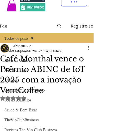
Post
Registre-se
Todos os posts
Absolute Rio
Todos os posts
11 de nov. de 2025
2 min de leitura
Café Monthal vence o
Revistas Online
Prêmio ABINC de IoT
Jornal Online
2025 com a inovação
Eventos
VentCoffee
Gastronomia & Turismo
Avaliado com NaN de 5 estrelas.
Social & Estilos
Saúde & Bem Estar
TheVipClubBusiness
Revistas The Vip Club Business